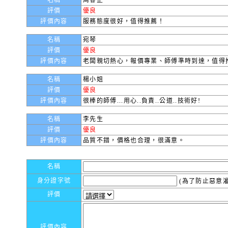
名稱
周睿芷
評價
優良
評價內容
服務態度很好，值得推薦！
名稱
宛琴
評價
優良
評價內容
老闆親切熱心，報價專業、師傅準時到達，值得
名稱
楊小姐
評價
優良
評價內容
很棒的師傅...用心..負責..公道..技術好!
名稱
李先生
評價
優良
評價內容
品質不錯，價格也合理，很滿意。
名稱
身分證字號
(為了防止惡意灌
評價
評價內容