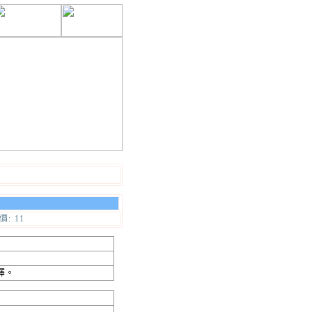
: 11
擇。