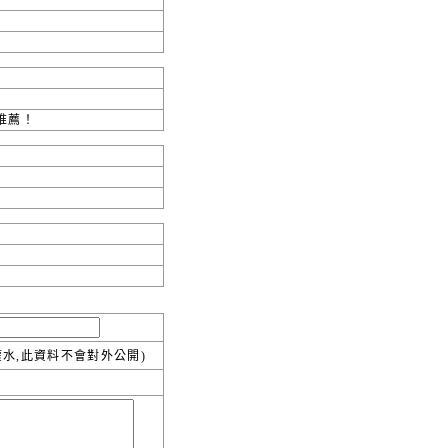
推薦！
水,此資料不會對外公開)